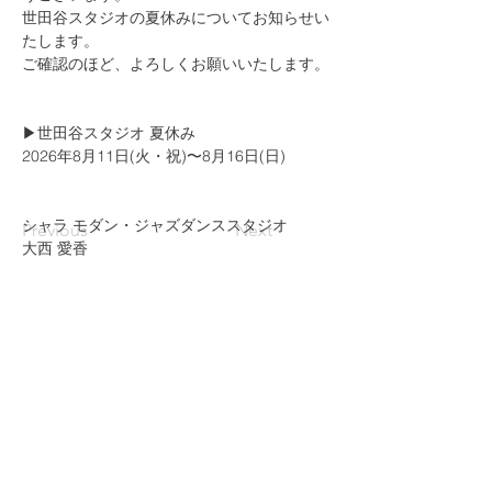
世田谷スタジオの夏休みについてお知らせい
たします。
ご確認のほど、よろしくお願いいたします。
▶︎世田谷スタジオ 夏休み
2026年8月11日(火・祝)〜8月16日(日)
シャラ モダン・ジャズダンススタジオ
Previous
Next
大西 愛香
シャラ モダン・ジャズダンススタジオ
090-5542-3061
dance.shara@gmail.com